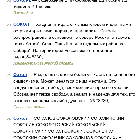
Сокол-2
— Содержание 1 Микрорайоны 1.1 Россия 1.2
23
Украина 2 Техника …
Википедия
СОКОЛ
— Хищная птица с сильным клювом и длинными
24
острыми крыльями, парящая при полете. Соколы
распространены в основном на севере России, а также в
горах Алтая*, Саян, Тянь Шаня, в отдельных районах
Сибири*. На территории России живет несколько
видов,&#8230; …
Лингвострановедческий словарь
Сокол
— Разделяет с орлом большую часть его солярного
25
символизма. Может меняться с ним местами. Это
воодушевление, победа, восхождение через все уровни.
Обозначает также свободу, а значит, и надежду для тех, кто
в оковах, моральных либо духовных. У&#8230; …
Словарь символов
Сокол
— СОКОЛОВ СОКОЛОВСКИЙ СОКОЛИНСКИЙ
26
СОКОЛИН СОКОЛОГОРСКИЙ СОКОЛЬСКИЙ
СОКОЛЯНСКИЙ СОКОЛ СОКОЛИК СОКОЛЕНКО
СОКОЛКИН СОКОЛЬЧИК СОКОЛЬЦОВ СОКОЛИХИН