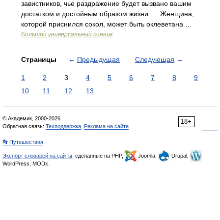
завистников, чье раздражение будет вызвано вашим
достатком и достойным образом жизни. Женщина,
которой приснился сокол, может быть оклеветана …
Большой универсальный сонник
Страницы
←
Предыдущая
Следующая
→
1
2
3
4
5
6
7
8
9
10
11
12
13
© Академик, 2000-2026
18+
Обратная связь:
Техподдержка
,
Реклама на сайте
👣 Путешествия
Экспорт словарей на сайты
, сделанные на PHP,
Joomla,
Drupal,
WordPress, MODx.