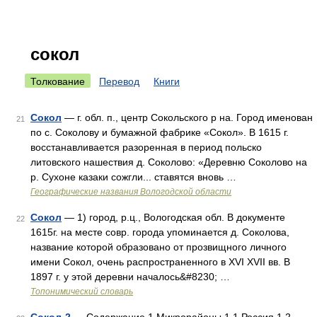
сокол
Толкование
Перевод
Книги
Сокол
— г. обл. п., центр Сокольского р на. Город именован
21
по с. Соколову и бумажной фабрике «Сокол». В 1615 г.
восстанавливается разоренная в период польско
литовского нашествия д. Соколово: «Деревню Соколово на
р. Сухоне казаки сожгли... ставятся вновь …
Географические названия Вологодской области
Сокол
— 1) город, р.ц., Вологодская обл. В документе
22
1615г. на месте совр. города упоминается д. Соколова,
название которой образовано от прозвищного личного
имени Сокол, очень распространенного в XVI XVII вв. В
1897 г. у этой деревни началось&#8230; …
Топонимический словарь