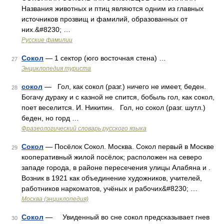
Названия животных и птиц являются одним из главных
источников прозвищ и фамилий, образованных от
них.&#8230; …
Русские фамилии
Сокол
— 1 сектор (юго восточная стена) …
27
Энциклопедия туриста
сокол
— Гол, как сокол (разг.) ничего не имеет, беден.
28
Богачу дураку и с казной не спится, бобыль гол, как сокол,
поет веселится. И. Никитин. Гол, но сокол (разг. шутл.)
беден, но горд …
Фразеологический словарь русского языка
Сокол
— Посёлок Сокол. Москва. Сокол первый в Москве
29
кооперативный жилой посёлок; расположен на северо
западе города, в районе пересечения улицы Алабяна и .
Возник в 1921 как объединение художников, учителей,
работников наркоматов, учёных и рабочих&#8230; …
Москва (энциклопедия)
Сокол
— Увиденный во сне сокол предсказывает гнев
30